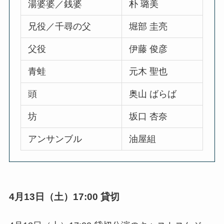
湯婆婆／銭婆
朴 璐美
兄役／千尋の父
堀部 圭亮
父役
伊藤 俊彦
青蛙
元木 聖也
頭
奥山 ばらば
坊
坂口 杏奈
アンサンブル
油屋組
4月13日（土）17:00 貸切