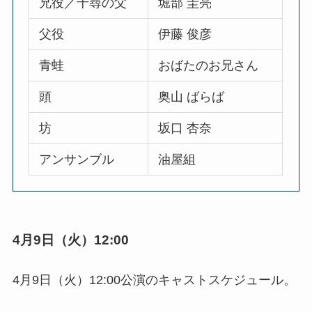
兄役／千尋の父
堀部 圭亮
父役
伊藤 俊彦
青蛙
おばたのお兄さん
頭
奥山 ばらば
坊
坂口 杏奈
アンサンブル
油屋組
4月9日（火）12:00
4月9日（火）12:00公演のキャストスケジュール。