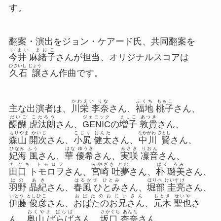
す。
翻案・演出をジョン・ケアード氏、共同翻案を
いまい まおこ
今井 麻緒子
さんが担当、オリジナルスコアは
ひさいし じょう
久石 譲
さん作曲です。
かわえい りな
ふくち ももこ
主な出演者は、
川栄 李奈
さん、
福地 桃子
さん、
だいご こたろう
ジェニック
ましこ あつき
醍醐 虎汰朗
さん、
GENIC
の
増子 敦貴
さん、
もりやま かいじ
こじり けんた
なかがわ さとし
森山 開次
さん、
小㞍 健太
さん、
中川 賢
さん、
ひなみ ふう
はな ゆうき
みさき りおん
妃海 風
さん、
華 優希
さん、
実咲 凜音
さん、
たぐち トモロヲ
みやざき とむ
ぱく ろみ
田口 トモロヲ
さん、
宮崎 吐夢
さん、
朴 璐美
さん、
はの あき
はるかぜ ひとみ
ほりべ けいすけ
羽野 晶紀
さん、
春風 ひとみ
さん、
堀部 圭亮
さん、
いとう としひこ
おばたのおにいさん
もとき せいや
伊藤 俊彦
さん、
おばたのお兄さん
、
元木 聖也
さ
おくやま ばらば
さかぐち あんな
ん、
奥山 ばらば
さん、
坂口 杏奈
さん。