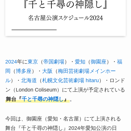
2024
年に
東京
（
帝国劇場
）・
愛知
（
御園座
）・
福
岡
（
博多座
）・
大阪
（
梅田芸術劇場メインホー
ル
）・
北海道
（
札幌文化芸術劇場 hitaru
）・ロンド
ン（London Coliseum）にて上演が予定されている
舞台『
千と千尋の神隠し
』
。
今回は、御園座（愛知・名古屋）にて上演される
舞台『千と千尋の神隠し』2024年愛知公演の日