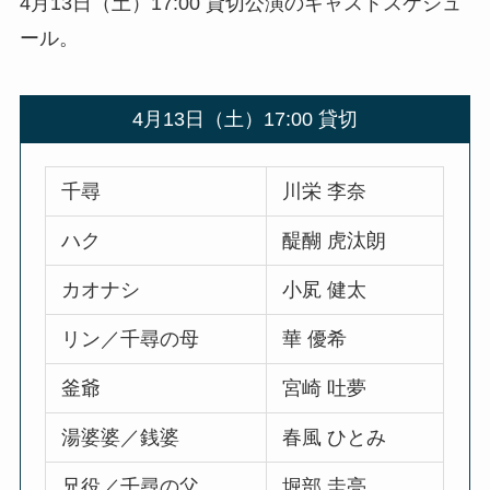
4月13日（土）17:00 貸切公演のキャストスケジュ
ール。
4月13日（土）17:00 貸切
千尋
川栄 李奈
ハク
醍醐 虎汰朗
カオナシ
小㞍 健太
リン／千尋の母
華 優希
釜爺
宮崎 吐夢
湯婆婆／銭婆
春風 ひとみ
兄役／千尋の父
堀部 圭亮