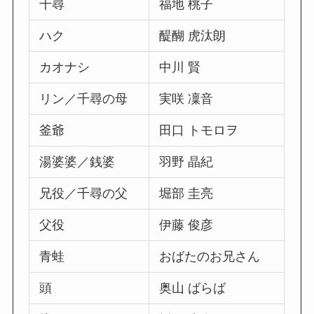
千尋
福地 桃子
ハク
醍醐 虎汰朗
カオナシ
中川 賢
リン／千尋の母
実咲 凜音
釜爺
田口 トモロヲ
湯婆婆／銭婆
羽野 晶紀
兄役／千尋の父
堀部 圭亮
父役
伊藤 俊彦
青蛙
おばたのお兄さん
頭
奥山 ばらば