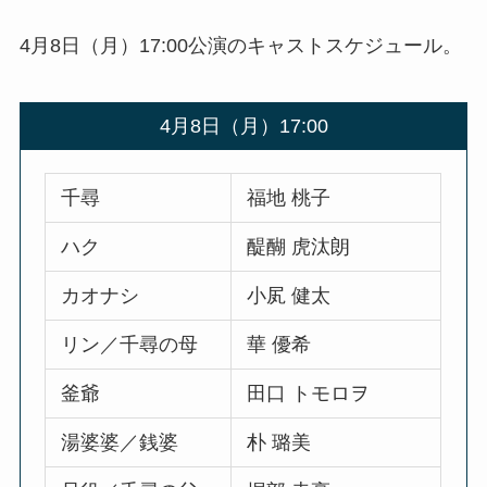
4月8日（月）17:00公演のキャストスケジュール。
4月8日（月）17:00
千尋
福地 桃子
ハク
醍醐 虎汰朗
カオナシ
小㞍 健太
リン／千尋の母
華 優希
釜爺
田口 トモロヲ
湯婆婆／銭婆
朴 璐美