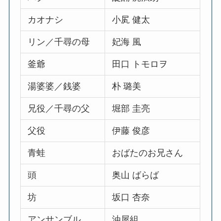
カオナシ
小㞍 健太
リン／千尋の母
妃海 風
釜爺
田口 トモロヲ
湯婆婆／銭婆
朴 璐美
兄役／千尋の父
堀部 圭亮
父役
伊藤 俊彦
青蛙
おばたのお兄さん
頭
奥山 ばらば
坊
坂口 杏奈
アンサンブル
油屋組