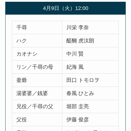
4月9日（火）12:00
千尋
川栄 李奈
ハク
醍醐 虎汰朗
カオナシ
中川 賢
リン／千尋の母
妃海 風
釜爺
田口 トモロヲ
湯婆婆／銭婆
春風 ひとみ
兄役／千尋の父
堀部 圭亮
父役
伊藤 俊彦