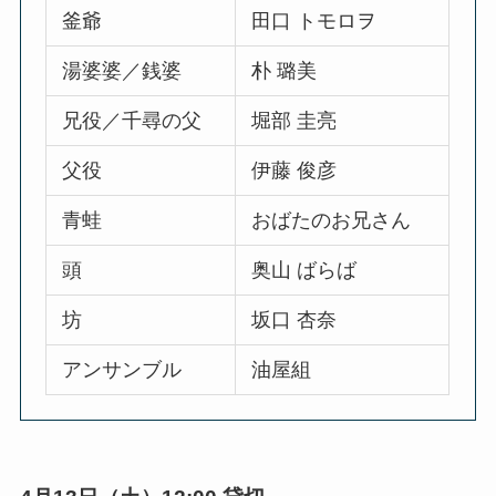
釜爺
田口 トモロヲ
湯婆婆／銭婆
朴 璐美
兄役／千尋の父
堀部 圭亮
父役
伊藤 俊彦
青蛙
おばたのお兄さん
頭
奥山 ばらば
坊
坂口 杏奈
アンサンブル
油屋組