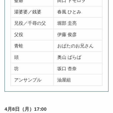
釜爺
田口 トモロヲ
湯婆婆／銭婆
春風 ひとみ
兄役／千尋の父
堀部 圭亮
父役
伊藤 俊彦
青蛙
おばたのお兄さん
頭
奥山 ばらば
坊
坂口 杏奈
アンサンブル
油屋組
4月8日（月）17:00