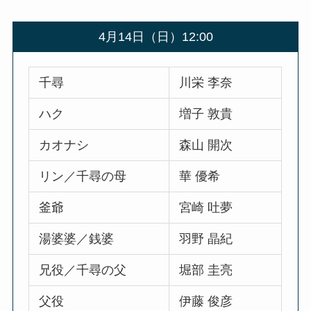
4月14日（日）12:00
千尋
川栄 李奈
ハク
増子 敦貴
カオナシ
森山 開次
リン／千尋の母
華 優希
釜爺
宮崎 吐夢
湯婆婆／銭婆
羽野 晶紀
兄役／千尋の父
堀部 圭亮
父役
伊藤 俊彦