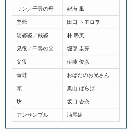
リン／千尋の母
妃海 風
釜爺
田口 トモロヲ
湯婆婆／銭婆
朴 璐美
兄役／千尋の父
堀部 圭亮
父役
伊藤 俊彦
青蛙
おばたのお兄さん
頭
奥山 ばらば
坊
坂口 杏奈
アンサンブル
油屋組