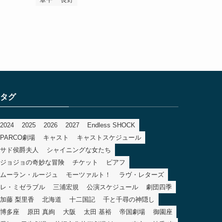
タグ
2024
2025
2026
2027
Endless SHOCK
PARCO劇場
キャスト
キャストスケジュール
サド侯爵夫人
シャイニングな女たち
ジョジョの奇妙な冒険
チケット
ピアフ
ムーラン・ルージュ
モーツァルト！
ラヴ・レターズ
レ・ミゼラブル
三浦宏規
公演スケジュール
劇団四季
加藤 梨里香
北海道
十二国記
千と千尋の神隠し
博多座
原田 真絢
大阪
太田 基裕
帝国劇場
御園座