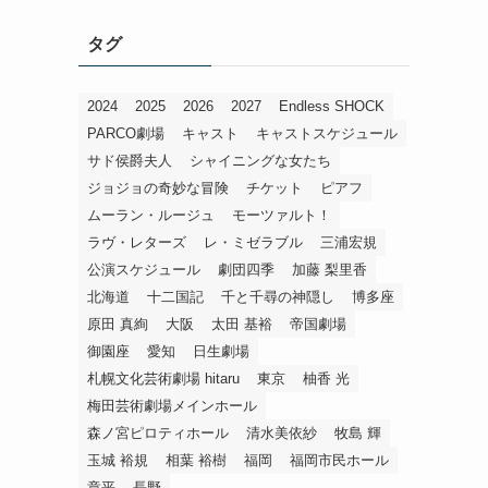
タグ
2024
2025
2026
2027
Endless SHOCK
PARCO劇場
キャスト
キャストスケジュール
サド侯爵夫人
シャイニングな女たち
ジョジョの奇妙な冒険
チケット
ピアフ
ムーラン・ルージュ
モーツァルト！
ラヴ・レターズ
レ・ミゼラブル
三浦宏規
公演スケジュール
劇団四季
加藤 梨里香
北海道
十二国記
千と千尋の神隠し
博多座
原田 真絢
大阪
太田 基裕
帝国劇場
御園座
愛知
日生劇場
札幌文化芸術劇場 hitaru
東京
柚香 光
梅田芸術劇場メインホール
森ノ宮ピロティホール
清水美依紗
牧島 輝
玉城 裕規
相葉 裕樹
福岡
福岡市民ホール
章平
長野