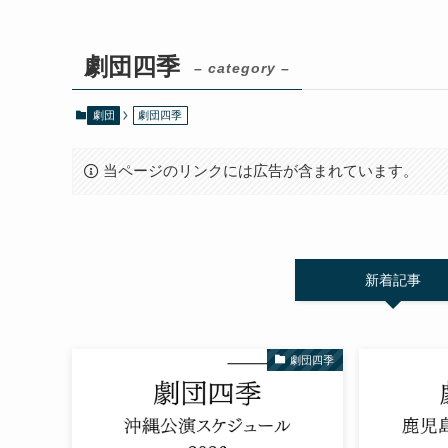
劇団四季
– category –
劇団
劇団四季
当ページのリンクには広告が含まれています。
新着記事
劇団四季