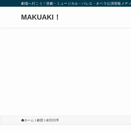
劇場へ行こう！演劇・ミュージカル・バレエ・オペラ公演情報メデ
MAKUAKI！
ホーム
劇団
劇団四季