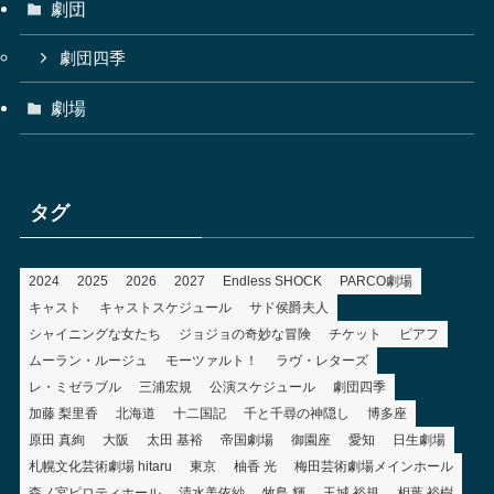
劇団
劇団四季
劇場
タグ
2024
2025
2026
2027
Endless SHOCK
PARCO劇場
キャスト
キャストスケジュール
サド侯爵夫人
シャイニングな女たち
ジョジョの奇妙な冒険
チケット
ピアフ
ムーラン・ルージュ
モーツァルト！
ラヴ・レターズ
レ・ミゼラブル
三浦宏規
公演スケジュール
劇団四季
加藤 梨里香
北海道
十二国記
千と千尋の神隠し
博多座
原田 真絢
大阪
太田 基裕
帝国劇場
御園座
愛知
日生劇場
札幌文化芸術劇場 hitaru
東京
柚香 光
梅田芸術劇場メインホール
森ノ宮ピロティホール
清水美依紗
牧島 輝
玉城 裕規
相葉 裕樹