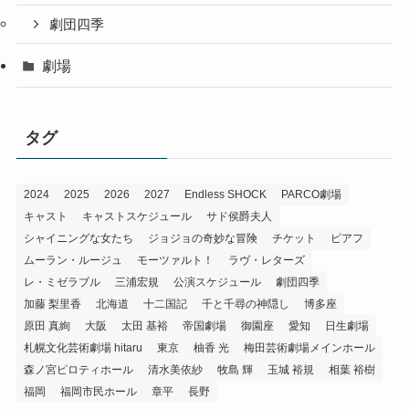
劇団四季
劇場
タグ
2024
2025
2026
2027
Endless SHOCK
PARCO劇場
キャスト
キャストスケジュール
サド侯爵夫人
シャイニングな女たち
ジョジョの奇妙な冒険
チケット
ピアフ
ムーラン・ルージュ
モーツァルト！
ラヴ・レターズ
レ・ミゼラブル
三浦宏規
公演スケジュール
劇団四季
加藤 梨里香
北海道
十二国記
千と千尋の神隠し
博多座
原田 真絢
大阪
太田 基裕
帝国劇場
御園座
愛知
日生劇場
札幌文化芸術劇場 hitaru
東京
柚香 光
梅田芸術劇場メインホール
森ノ宮ピロティホール
清水美依紗
牧島 輝
玉城 裕規
相葉 裕樹
福岡
福岡市民ホール
章平
長野