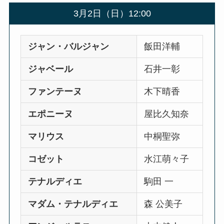
3月2日（日）12:00
ジャン・バルジャン
飯田洋輔
ジャベール
石井一彰
ファンテーヌ
木下晴香
エポニーヌ
屋比久知奈
マリウス
中桐聖弥
コゼット
水江萌々子
テナルディエ
駒田 一
マダム・テナルディエ
森 公美子