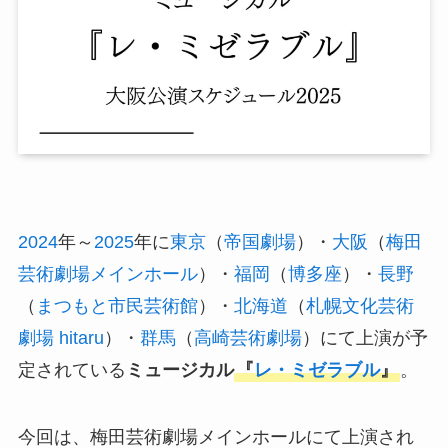
2024
年～
2025
年に
東京
（
帝国劇場
）・
大阪
（
梅田
芸術劇場メインホール
）・
福岡
（
博多座
）・
長野
（
まつもと市民芸術館
）・
北海道
（
札幌文化芸術
劇場 hitaru
）・
群馬
（
高崎芸術劇場
）にて上演が予
定されている
ミュージカル
『
レ・ミゼラブル
』
。
今回は、梅田芸術劇場メインホールにて上演され