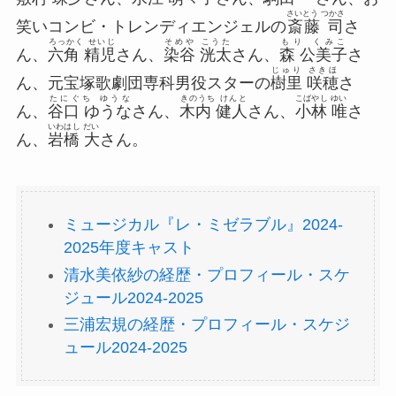
さいとう つかさ
笑いコンビ・トレンディエンジェルの
斎藤 司
さ
ろっかく せいじ
そめや こうた
もり くみこ
ん、
六角 精児
さん、
染谷 洸太
さん、
森 公美子
さ
じゅり さきほ
ん、元宝塚歌劇団専科男役スターの
樹里 咲穂
さ
たにぐち ゆうな
きのうち けんと
こばやし ゆい
ん、
谷口 ゆうな
さん、
木内 健人
さん、
小林 唯
さ
いわはし だい
ん、
岩橋 大
さん。
ミュージカル『レ・ミゼラブル』2024-
2025年度キャスト
清水美依紗の経歴・プロフィール・スケ
ジュール2024-2025
三浦宏規の経歴・プロフィール・スケジ
ュール2024-2025