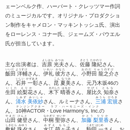
ェーンベルク作、ハーバート・クレッツマー作詞
のミュージカルです。オリジナル・プロダクショ
ン制作をキャメロン・マッキントッシュ氏、演出
をローレンス・コナー氏、ジェームズ・パウエル
氏が担当しています。
よしはら みつお
さとう たかのり
主な出演者は、
吉原 光夫
さん、
佐藤 隆紀
さん、
いいだ ようすけ
いれい かなた
おのだ りゅうのすけ
飯田 洋輔
さん、
伊礼 彼方
さん、
小野田 龍之介
さ
いしい かずあき
こん なつみ
ん、
石井 一彰
さん、
昆 夏美
さん、元乃木坂46の
いくた えりか
きのした はるか
やびく ともな
生田 絵梨花
さん、
木下 晴香
さん、
屋比久 知奈
さ
しみず みいしゃ
みうら ひろき
ん、
清水 美依紗
さん、ルミーナさん、
三浦 宏規
さ
テンジンアクター
ラブ・ハーモニーズ・インク
ん、
10神ACTOR
・
Love Harmony’s, Inc.
の
やまだ けんと
なかぎり せいや
かとう りりか
山田 健登
さん、
中桐 聖弥
さん、
加藤 梨里香
さん、
しきむら みゆう
みずえ ももこ
こまだ はじめ
敷村 珠夕
さん、
水江 萌々子
さん、
駒田 一
さん、お