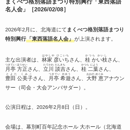
まくべつ格別落語まつり特別興行「東西落語
名人会」［2026/02/08］
2026年2月に、北海道にて
まくべつ格別落語まつり
特別興行
「東西落語名人会」
が上演されます。
はやしや ひこいち
かつら かいし
主な出演者は、
林家 彦いち
さん、
桂 かい枝
さん、
つきてい ほうせい
たてかわ だんきち
かつら によう
月亭 方正
さん、
立川 談吉
さん、
桂 二葉
さん、
とよた くみこ
つきてい きゆう
おおの めぐみ
豊田 公美子
さん、
月亭 希遊
さん、
大野 恵
アナウン
サー（司会・大会アンバサダー）。
公演日程は、2026年2月8日（日）。
会場は、幕別町百年記念ホール 大ホール（北海道