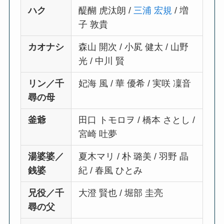
ハク
醍醐 虎汰朗 /
三浦 宏規
/ 増
子 敦貴
カオナシ
森山 開次 / 小㞍 健太 / 山野
光 / 中川 賢
リン／千
妃海 風 / 華 優希 / 実咲 凜音
尋の母
釜爺
田口 トモロヲ / 橋本 さとし /
宮崎 吐夢
湯婆婆／
夏木マリ / 朴 璐美 / 羽野 晶
銭婆
紀 / 春風 ひとみ
兄役／千
大澄 賢也 / 堀部 圭亮
尋の父