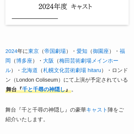
2024
年に
東京
（
帝国劇場
）・
愛知
（
御園座
）・
福
岡
（
博多座
）・
大阪
（
梅田芸術劇場メインホー
ル
）・
北海道
（
札幌文化芸術劇場 hitaru
）・ロンド
ン（London Coliseum）にて上演が予定されている
舞台『
千と千尋の神隠し
』
。
舞台『千と千尋の神隠し』の豪華
キャスト
陣をご
紹介いたします。