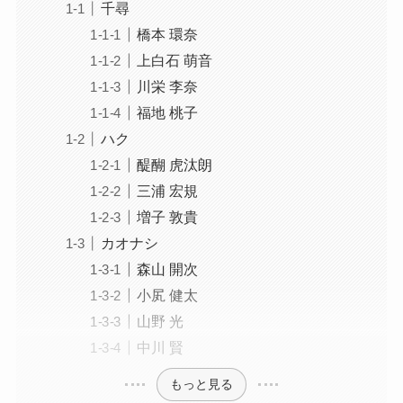
千尋
橋本 環奈
上白石 萌音
川栄 李奈
福地 桃子
ハク
醍醐 虎汰朗
三浦 宏規
増子 敦貴
カオナシ
森山 開次
小㞍 健太
山野 光
中川 賢
もっと見る