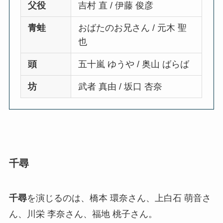
父役
吉村 直 / 伊藤 俊彦
青蛙
おばたのお兄さん / 元木 聖
也
頭
五十嵐 ゆうや / 奥山 ばらば
坊
武者 真由 / 坂口 杏奈
千尋
千尋
を演じるのは、橋本 環奈さん、上白石 萌音さ
ん、川栄 李奈さん、福地 桃子さん。