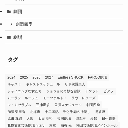
劇団
劇団四季
劇場
タグ
2024
2025
2026
2027
Endless SHOCK
PARCO劇場
キャスト
キャストスケジュール
サド侯爵夫人
シャイニングな女たち
ジョジョの奇妙な冒険
チケット
ピアフ
ムーラン・ルージュ
モーツァルト！
ラヴ・レターズ
レ・ミゼラブル
三浦宏規
公演スケジュール
劇団四季
加藤 梨里香
北海道
十二国記
千と千尋の神隠し
博多座
原田 真絢
大阪
太田 基裕
帝国劇場
御園座
愛知
日生劇場
札幌文化芸術劇場 hitaru
東京
柚香 光
梅田芸術劇場メインホール