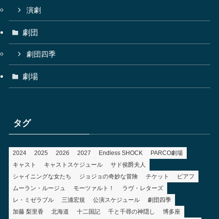
演劇
劇団
劇団四季
劇場
タグ
2024
2025
2026
2027
Endless SHOCK
PARCO劇場
キャスト
キャストスケジュール
サド侯爵夫人
シャイニングな女たち
ジョジョの奇妙な冒険
チケット
ピアフ
ムーラン・ルージュ
モーツァルト！
ラヴ・レターズ
レ・ミゼラブル
三浦宏規
公演スケジュール
劇団四季
加藤 梨里香
北海道
十二国記
千と千尋の神隠し
博多座