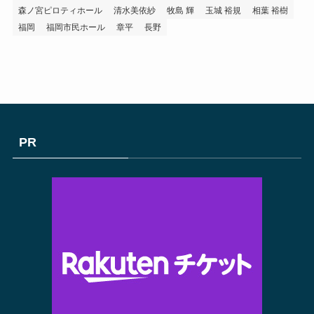
森ノ宮ピロティホール
清水美依紗
牧島 輝
玉城 裕規
相葉 裕樹
福岡
福岡市民ホール
章平
長野
PR